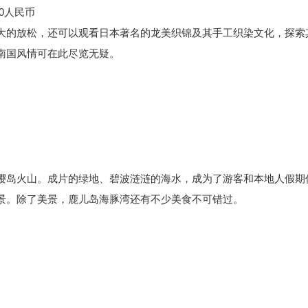
0人民币
大的放松，还可以观看
日本
著名的龙美织锦及其手工织染文化，探索
南国风情可在此尽览无疑。
樱岛火山。成片的绿地、碧波涟涟的海水，成为了游客和本地人假期
景。除了美景，鹿儿岛海豚湾还有不少美食不可错过。