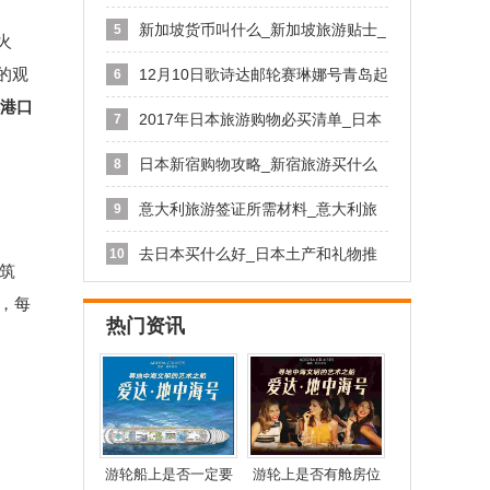
旅游
新加坡货币叫什么_新加坡旅游贴士_
5
火
青
的观
12月10日歌诗达邮轮赛琳娜号青岛起
6
港口
2017年日本旅游购物必买清单_日本
7
日本新宿购物攻略_新宿旅游买什么
8
好
意大利旅游签证所需材料_意大利旅
9
游签
去日本买什么好_日本土产和礼物推
10
筑
荐
，每
热门资讯
游轮船上是否一定要
游轮上是否有舱房位