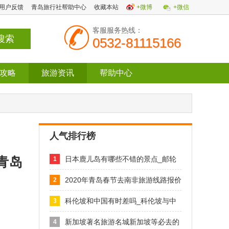
用户反馈
青岛旅行社帮助中心
收藏本站
+微博
+微信
客服服务热线：
0532-81115166
攻略
旅游资讯
帮助中心
人气排行榜
青岛
日本鹿儿岛有哪些不错的景点_邮轮
1
目的
2020年青岛春节去南非旅游线路报价
2
科伦坡和中国有时差吗_科伦坡与中
3
国的
新加坡著名旅游名城新加坡等必去的
4