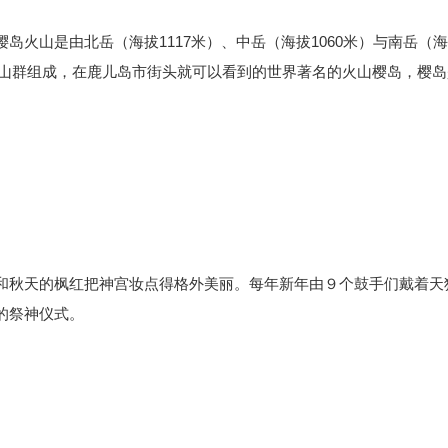
火山是由北岳（海拔1117米）、中岳（海拔1060米）与南岳（
火山群组成，在
鹿儿岛
市街头就可以看到的世界著名的火山樱岛，樱岛
和秋天的枫红把神宫妆点得格外美丽。每年新年由９个鼓手们戴着天
重的祭神仪式。