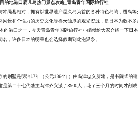
轮目的地港口鹿儿岛热门景点攻略_青岛青年国际旅行社
与
冲绳
县相对，拥有以世界遗产屋久岛为首的各种特色岛屿，樱岛等
然风景和个性力的历史文化等得天独厚的观光资源，是
日本
为数不多
本的港口之一，今天
青岛青年国际旅行社
小编就给大家介绍一下
日本
闻名，许多日本的明星也会选择假期到此泡温泉。
的别墅是明治17年（公元1884年）由岛津忠义所建，是书院式的建
是第二十七代藩主岛津齐兴派了3900人，花了三个月的时间才刻成