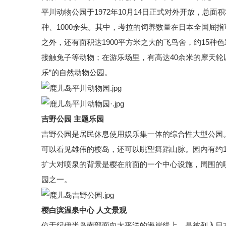
平川动物公园于1972年10月14日正式对外开放，总面
种、1000余头。其中，考拉的饲养数量在日本全国屈
之外，还有面积达1900平方米之大的飞鸟舍，约15
接触兔子等动物；在游乐场里，有高达40余米的摩天轮
乐”的自然动物公园。
吉野公园 主题乐园
吉野公园是居民休息使用娱乐集一体的综合性大型公园。1
可以看见雄伟的樱岛，还可以眺望舞蹈山脉。园内有约1
扩大对喷泉的背景是樱在前面的一个中心设施，周围的喷
园之一。
樱白滨温泉中心 人文景观
位于纪伊半岛南部面向太平洋的海岸线上，是被列入日