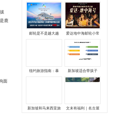
收取护照？可以不收
于海面下？
吗？
海拔
是鹿
邮轮是不是越大越
爱达地中海邮轮小常
好？
识
纽约旅游指南：暴
新加坡适合带孩子
走“大苹果”！
吗？
狗面
新加坡和马来西亚旅
文末有福利｜名古屋
游出发之前需要准备
出发2小时，感受最地
什么
道的江户风情！