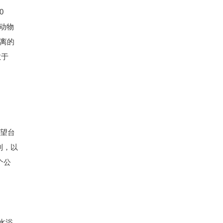
0
动物
距离的
教于
展望台
列，以
个公
水浴