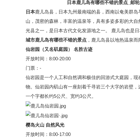
日本鹿儿岛有哪些不错的景点
_邮
日本
鹿儿岛
县，日本九州最南端的县，西南以奄美群岛
山，茂密的森林，丰富的温泉等，具有多姿多彩的大自
光县之一，是日本古代文化发源地之一。
鹿儿岛
也是日
城市鹿儿岛有哪些不错的景点
，鹿儿岛县以地热温泉而
仙岩园（又名矶庭园） 名胜古迹
开放时间：8:00-20:00
门票：-
仙岩园是一个人工和自然调和极佳的回游式大庭园，现存
物。仙岩园内矶山有一座刻着千寻岩三个大字的岩壁，这
一个字都长约5公尺、宽约3公尺。
樱岛火山 自然风光
开放时间：8:00-17:00