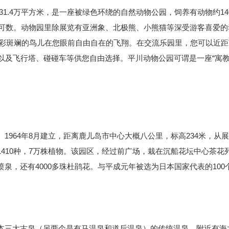
积31.4万平方米，是一座被绿色环绕的自然动物公园，饲养有动物约14
指可数。动物园里除展览有亚洲象、北极熊、小熊猫等深受游客喜爱的
种色彩斑斓的鸟儿在您眼前自由自在的飞翔。在交流乐园里，您可以近
以及飞行塔、碰碰车等供您自由选择。平川动物公园可谓是一座“寓
964年8月建立，距离鹿儿岛市中心大概八公里，标高234米，从
410种，7万株植物。该园区，经过前广场，栽在沉船花坛中心茶花
泉，还有4000多珠杜鹃花。与平成元年被选为日本国家代表的100
本三大古泉（另两个是有马温泉和道后温泉）的传统温泉。附近有海