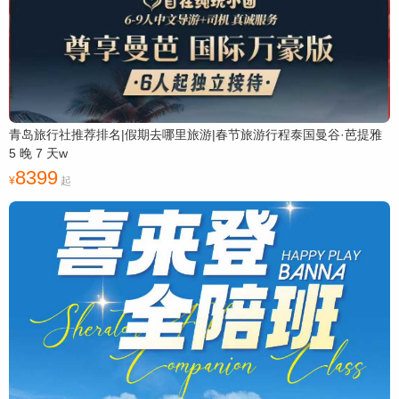
青岛旅行社推荐排名|假期去哪里旅游|春节旅游行程泰国曼谷·芭提雅
5 晚 7 天w
8399
起