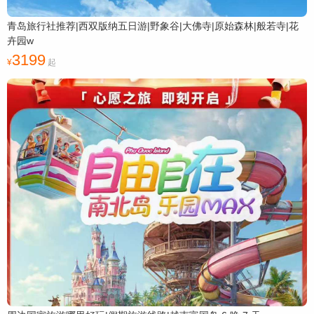
青岛旅行社推荐|西双版纳五日游|野象谷|大佛寺|原始森林|般若寺|花
卉园w
3199
起