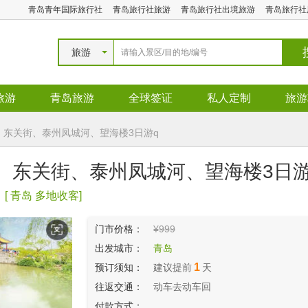
青岛青年国际旅行社
青岛旅行社旅游
青岛旅行社出境旅游
青岛旅行社
旅游
旅游
青岛旅游
全球签证
私人定制
旅游
、东关街、泰州凤城河、望海楼3日游q
湖、东关街、泰州凤城河、望海楼3日
[ 青岛 多地收客]
门市价格：
¥999
出发城市：
青岛
1
预订须知：
建议提前
天
往返交通：
动车去动车回
付款方式：