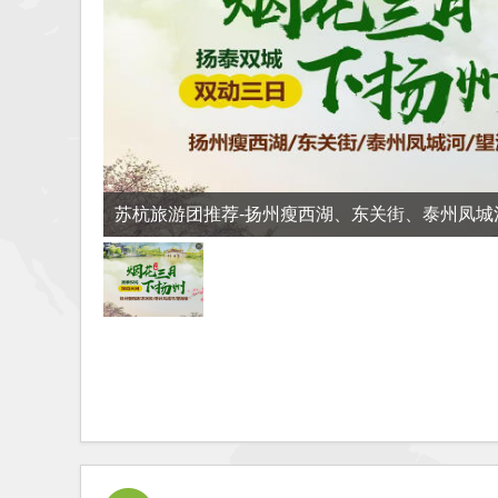
苏杭旅游团推荐-扬州瘦西湖、东关街、泰州凤城
日游q