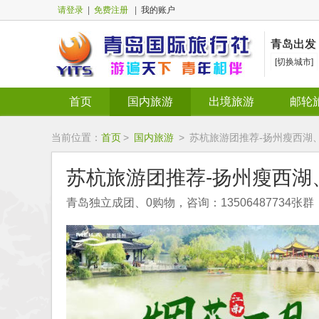
请登录
|
免费注册
|
我的账户
青岛出发
[切换城市]
首页
国内旅游
出境旅游
邮轮
当前位置：
首页
>
国内旅游
>
苏杭旅游团推荐-扬州瘦西湖
苏杭旅游团推荐-扬州瘦西
青岛独立成团、0购物，咨询：13506487734张群