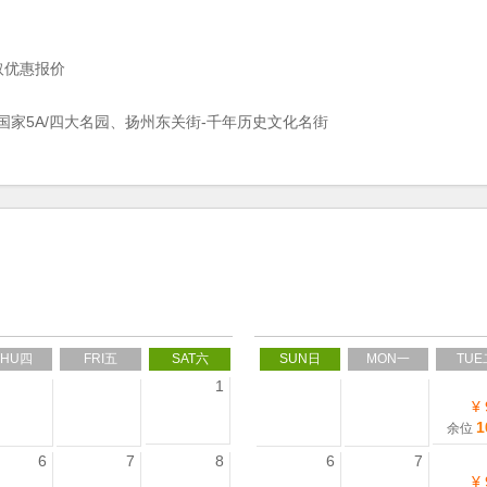
获取优惠报价
国家5A/四大名园、扬州东关街-千年历史文化名街
THU四
FRI五
SAT六
SUN日
MON一
TUE
1
¥
1
余位
6
7
8
6
7
¥