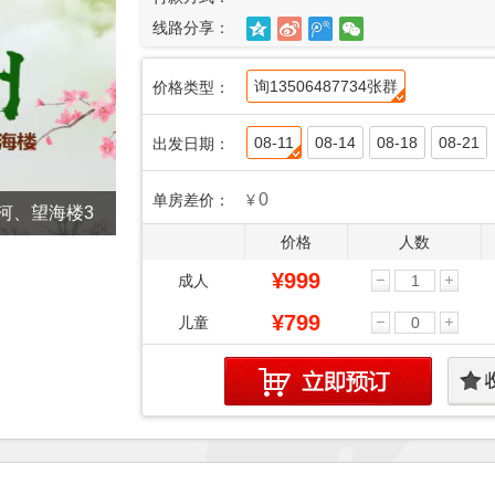
线路分享：
询13506487734张群
价格类型：
08-11
08-14
08-18
08-21
出发日期：
0
单房差价：
¥
河、望海楼3
价格
人数
¥999
成人
¥799
儿童