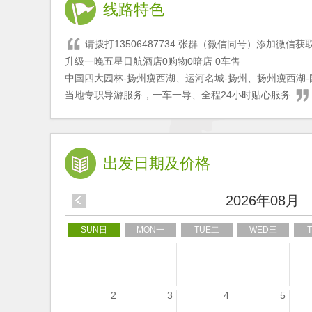
线路特色
请拨打13506487734 张群（微信同号）添加微信
升级一晚五星日航酒店0购物0暗店 0车售
中国四大园林-扬州瘦西湖、运河名城-扬州、扬州瘦西湖-
当地专职导游服务，一车一导、全程24小时贴心服务
出发日期及价格
2026年08月
SUN日
MON一
TUE二
WED三
2
3
4
5