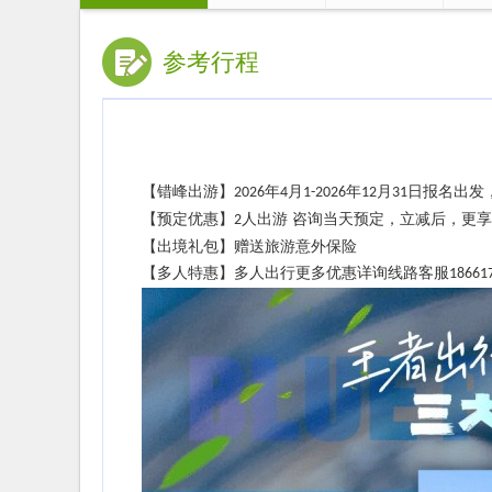
参考行程
【错峰出游】
年
月
年
月
日
报名出发
202
6
4
1-
202
6
12
31
【预定优惠】
人出游
咨询当天预定，立减后，更享
2
【出境礼包】赠送旅游意外保险
【多人特惠】多人出行更多优惠详询线路客服
18661