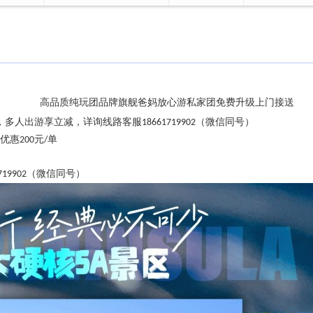
高品
质
纯玩团品牌旗舰爸妈放心游私家团免费升级上门接送
，多人出游享立减，详询线路客服
（微信同号）
18661719902
优惠
元
单
200
/
（微信同号）
719902