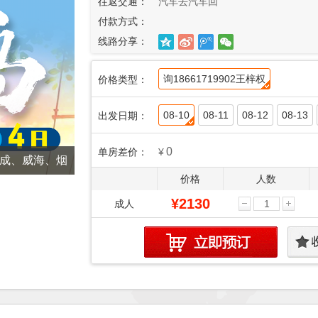
往返交通：
汽车去汽车回
付款方式：
线路分享：
询18661719902王梓权
价格类型：
08-10
08-11
08-12
08-13
出发日期：
0
单房差价：
¥
荣成、威海、烟
价格
人数
¥2130
成人