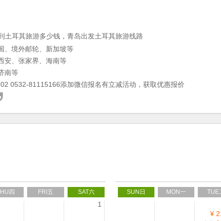
到土耳其旅游多少钱，青岛出发土耳其旅游线路
国、境外邮轮、新加坡等
西安、张家界、海南等
济南等
2 0532-81115166添加微信报名有立减活动，获取优惠报价
THU四
FRI五
SAT六
SUN日
MON一
TUE
1
¥ 2