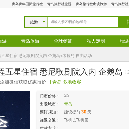
青岛青年国际旅行社
青岛旅行社旅游
青岛旅行社出境旅游
青岛旅行社
旅游
旅游
青岛旅游
全球签证
私人定制
旅游
五星住宿 悉尼歌剧院入内 企鹅岛+考拉岛 自由活动
程五星住宿 悉尼歌剧院入内 企鹅岛
号）添加微信获取优惠报价
[ 青岛 多地收客]
门市价格：
¥0
出发城市：
青岛
30
预订须知：
建议提前
天
往返交通：
飞机去飞机回
付款方式：