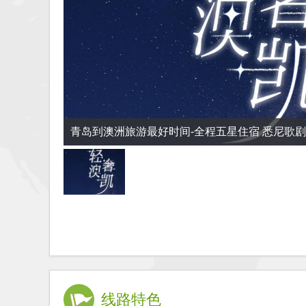
青岛到澳洲旅游最好时间-全程五星住宿 悉尼歌剧
岛+考拉岛 自由活动
线路特色