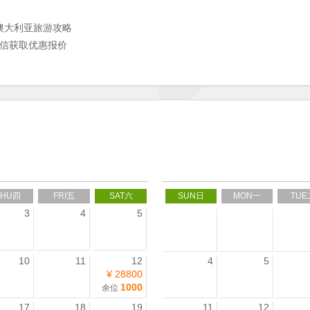
澳大利亚旅游攻略
微信获取优惠报价
THU四
FRI五
SAT六
SUN日
MON一
TUE
3
4
5
10
11
12
4
5
¥ 28800
1000
余位
17
18
19
11
12