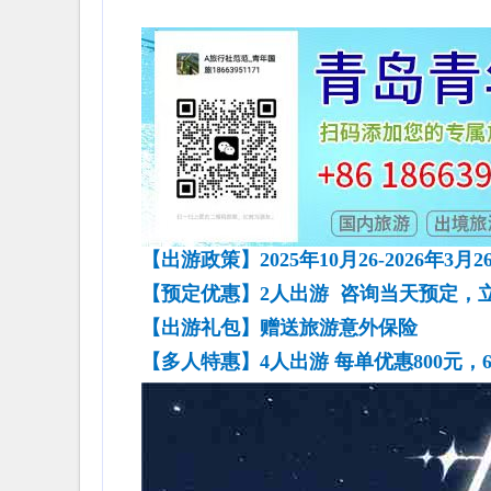
【出游
政策
】
202
5
年
1
0
月
26
-2026年3
月
2
【预定优惠】
2人出游 咨询当天预定，立
【出
游
礼包】赠送旅游意外保险
【多人特惠】
4人出游 每单优惠800元