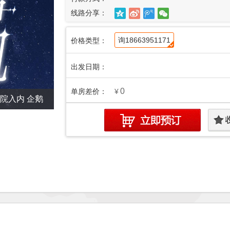
线路分享：
询18663951171
价格类型：
出发日期：
0
单房差价：
¥
院入内 企鹅