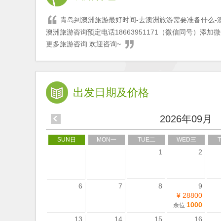
青岛到澳洲旅游最好时间-去澳洲旅游需要准备什么-
澳洲旅游咨询预定电话18663951171（微信同号）添加
更多旅游咨询 欢迎咨询~
出发日期及价格
2026年09月
SUN日
MON一
TUE二
WED三
1
2
6
7
8
9
¥ 28800
1000
余位
13
14
15
16