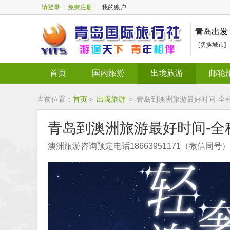
请登录
|
免费注册
|
我的账户
青岛出发
[切换城市]
首页
国内旅游
出境旅游
邮轮
当前位置：
首页
>
出境旅游
>
青岛到澳洲旅游最好时间-全程
青岛到澳洲旅游最好时间-全
澳洲旅游咨询预定电话18663951171（微信同