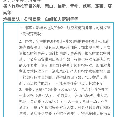
省内旅游推荐目的地：泰山、临沂、青州、威海、蓬莱、济
南
等
承接团队：公司团建，自组
私人定制
等等
1、
用车：豪华陆地头等舱
2+1航空座椅商务车，司机持证
上岗规范驾驶
。
2、住宿：
全程
携程
3钻酒店
+升级
1
晚
携程
4钻
酒店
+1晚青
海湖商务酒店
，
没有三人间或者加床，如出现单男，单女
请报名时补房差，因计划用房，房差需于报名时团款中付
清；（如房满安排同级酒店）如行程提供标准无法满足您
的入住要求，请定团时自补差价升级住宿标准。因旅游者
主观要求标准不同，酒店未达到个人住宿要求标准的不属
于旅游行程质量范畴。遇特殊原因（如天气，交通，地
面，酒店接待能力），可能变更住宿地点，标准不变
3、用餐：
餐
7早
6
正餐（
30元/正/人，
包含
4大特色餐
甘
含
州
土火锅（
60元/人）
、
驴肉黄面
、
河西气锅鸡、虫草老
鸭汤、自助餐（
68元/人）
）
十人一桌，八菜一汤，不含
酒水）
，
餐厅将根据每桌实际人数，对菜品数量进行相应
增减。酒店提供早餐（不吃不退费）。特色餐团队餐为我