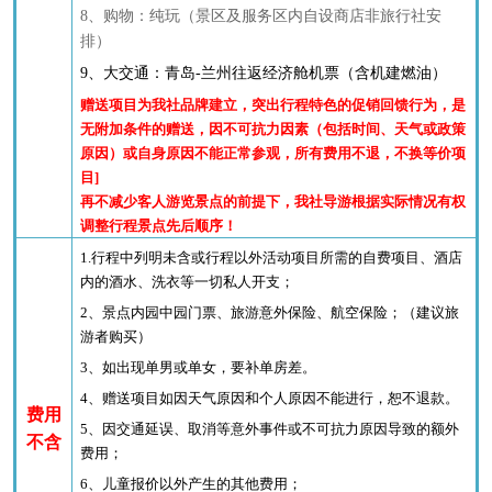
8
、
购物：纯
玩
（景区及服务区内自设商店非旅行社安
排）
9、大交通：青岛-兰州往返经济舱机票（含机建燃油）
赠送项目为我社品牌建立，突出行程特色的促销回馈行为，是
无附加条件的赠送，
因不可抗力因素（包括
时间、天气或政策
原因
）或自身原因不能正常参观，所有费用不退，
不换等价项
目
]
再不减少客人游览景点的前提下，我社导游根据实际情况有权
调整行程景点先后顺序！
1.行程中列明未含或行程以外活动项目所需的自费项目、酒店
内的酒水、洗衣等一切私人开支；
2、景点内园中园门票、旅游意外保险、航空保险；（建议旅
游者购买）
3、如出现单男或单女，要补单房差。
4、赠送项目如因天气原因和个人原因不能进行，恕不退款。
费用
5、因交通延误、取消等意外事件或不可抗力原因导致的额外
不含
费用；
6、儿童报价以外产生的其他费用；