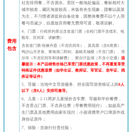
社安排用餐，不含酒水。景区一般地处偏远，餐标相对大
城市较差，藏区海拔较高，米饭有夹生现象，团餐以蔬菜
为主，不习惯者请提前自备佐食，因整体餐费不以个人用
餐与否减少，自愿放弃用餐无费用可退，
敬请谅解。
4、门票：
行程所列景点含首道门票（全程门票不含缆车、电
瓶车、区间车、讲解费）
费用
含首道门票
/张掖丹霞（
不
含区间车）、莫高窟（含
B类票）、
包含
鸣沙山月牙泉、青海湖
二郎剑
、
嘉峪关城楼
（不含
门票
）、塔
尔寺（不含区间车和讲解费）、
察尔汗盐湖
（不含小交通）
温
馨提示：本产品销售价格已享受门票优惠政策，不再重复享受
特殊证件优惠退费（如学生证、教师证、军官证、老年证、残
疾证等证件）
5、
导服：当地中文导游服务、持全国导游资格证上岗
8人
以下（含8人）安排司兼导。
6
、儿童：
2-11周岁儿童报价含车费
、导服和
半价餐费
，
不含
景点
门票
、
不含床位费（早餐费用现付），如超高产
生门票及其他费用由家长现付；小孩请携带户口
簿原件或
身份证
原件
；
7
、保险：含旅行社责任险；